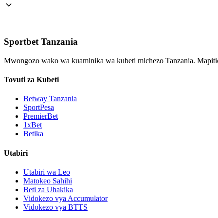
Sportbet Tanzania
Mwongozo wako wa kuaminika wa kubeti michezo Tanzania. Mapitio ya
Tovuti za Kubeti
Betway Tanzania
SportPesa
PremierBet
1xBet
Betika
Utabiri
Utabiri wa Leo
Matokeo Sahihi
Beti za Uhakika
Vidokezo vya Accumulator
Vidokezo vya BTTS