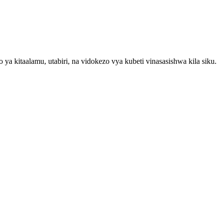
 kitaalamu, utabiri, na vidokezo vya kubeti vinasasishwa kila siku.