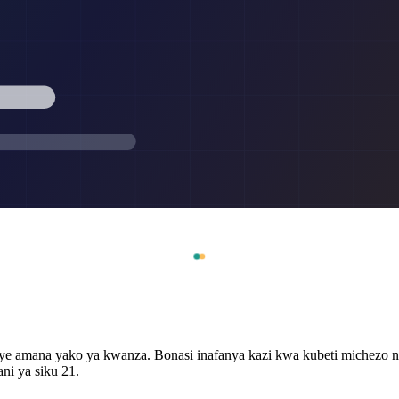
 amana yako ya kwanza. Bonasi inafanya kazi kwa kubeti michezo na ca
ni ya siku 21.