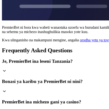
PremierBet ni bora kwa wabeti wanaotaka uzoefu wa burudani kamili
na sehemu ya michezo inashughulikia masoko yote kuu.
Kwa ulinganisho na makampuni mengine, angalia
orodha yetu ya tov
Frequently Asked Questions
Je, PremierBet ina leseni Tanzania?
Bonasi ya karibu ya PremierBet ni nini?
PremierBet ina michezo gani ya casino?