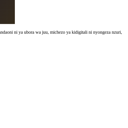
oni ni ya ubora wa juu, michezo ya kidigitali ni nyongeza nzuri,