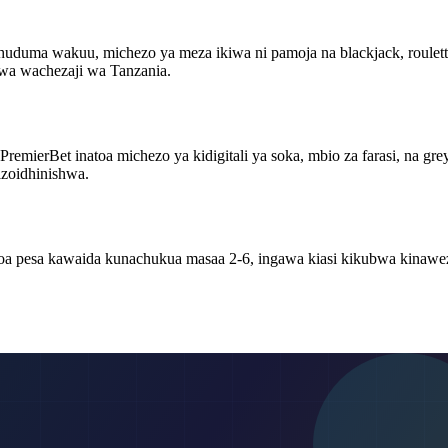
huduma wakuu, michezo ya meza ikiwa ni pamoja na blackjack, roulett
wa wachezaji wa Tanzania.
emierBet inatoa michezo ya kidigitali ya soka, mbio za farasi, na gr
izoidhinishwa.
 pesa kawaida kunachukua masaa 2-6, ingawa kiasi kikubwa kinawez