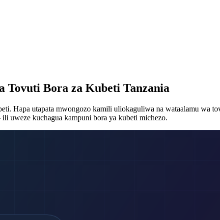
 Tovuti Bora za Kubeti Tanzania
eti. Hapa utapata mwongozo kamili uliokaguliwa na wataalamu wa tov
 ili uweze kuchagua kampuni bora ya kubeti michezo.