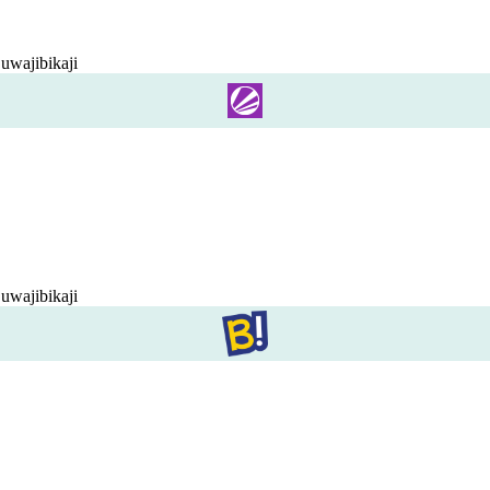
uwajibikaji
uwajibikaji