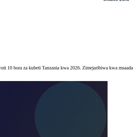
uti 10 bora za kubeti Tanzania kwa 2026. Zimejaribiwa kwa msaada