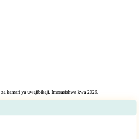
a za kamari ya uwajibikaji. Imesasishwa kwa 2026.