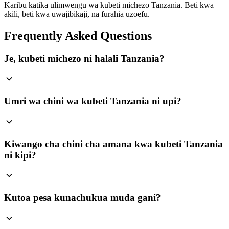
Karibu katika ulimwengu wa kubeti michezo Tanzania. Beti kwa
akili, beti kwa uwajibikaji, na furahia uzoefu.
Frequently Asked Questions
Je, kubeti michezo ni halali Tanzania?
Umri wa chini wa kubeti Tanzania ni upi?
Kiwango cha chini cha amana kwa kubeti Tanzania
ni kipi?
Kutoa pesa kunachukua muda gani?