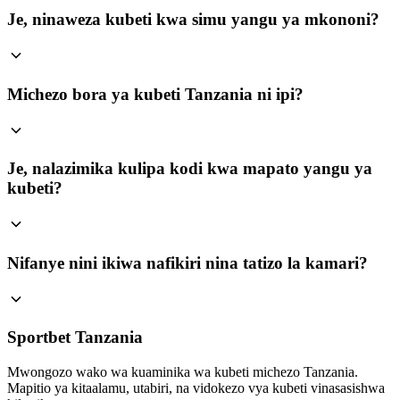
Je, ninaweza kubeti kwa simu yangu ya mkononi?
Michezo bora ya kubeti Tanzania ni ipi?
Je, nalazimika kulipa kodi kwa mapato yangu ya
kubeti?
Nifanye nini ikiwa nafikiri nina tatizo la kamari?
Sportbet Tanzania
Mwongozo wako wa kuaminika wa kubeti michezo Tanzania.
Mapitio ya kitaalamu, utabiri, na vidokezo vya kubeti vinasasishwa