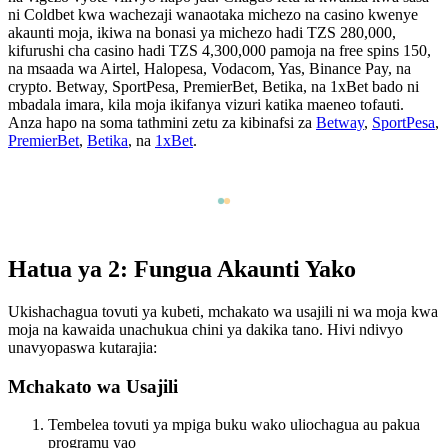
ni Coldbet kwa wachezaji wanaotaka michezo na casino kwenye
akaunti moja, ikiwa na bonasi ya michezo hadi TZS 280,000,
kifurushi cha casino hadi TZS 4,300,000 pamoja na free spins 150,
na msaada wa Airtel, Halopesa, Vodacom, Yas, Binance Pay, na
crypto. Betway, SportPesa, PremierBet, Betika, na 1xBet bado ni
mbadala imara, kila moja ikifanya vizuri katika maeneo tofauti.
Anza hapo na soma tathmini zetu za kibinafsi za
Betway
,
SportPesa
,
PremierBet
,
Betika
, na
1xBet
.
Hatua ya 2: Fungua Akaunti Yako
Ukishachagua tovuti ya kubeti, mchakato wa usajili ni wa moja kwa
moja na kawaida unachukua chini ya dakika tano. Hivi ndivyo
unavyopaswa kutarajia:
Mchakato wa Usajili
Tembelea tovuti ya mpiga buku wako uliochagua au pakua
programu yao