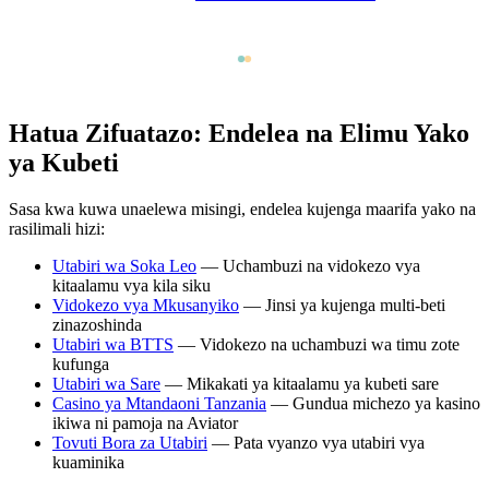
Hatua Zifuatazo: Endelea na Elimu Yako
ya Kubeti
Sasa kwa kuwa unaelewa misingi, endelea kujenga maarifa yako na
rasilimali hizi:
Utabiri wa Soka Leo
— Uchambuzi na vidokezo vya
kitaalamu vya kila siku
Vidokezo vya Mkusanyiko
— Jinsi ya kujenga multi-beti
zinazoshinda
Utabiri wa BTTS
— Vidokezo na uchambuzi wa timu zote
kufunga
Utabiri wa Sare
— Mikakati ya kitaalamu ya kubeti sare
Casino ya Mtandaoni Tanzania
— Gundua michezo ya kasino
ikiwa ni pamoja na Aviator
Tovuti Bora za Utabiri
— Pata vyanzo vya utabiri vya
kuaminika