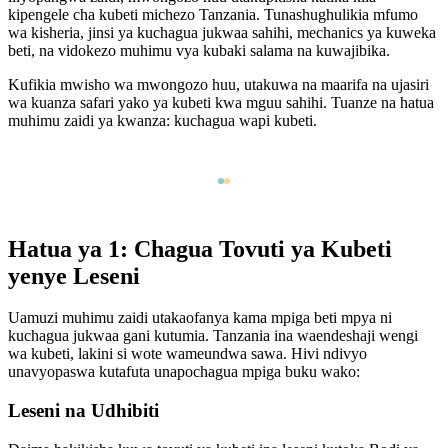
kipengele cha kubeti michezo Tanzania. Tunashughulikia mfumo
wa kisheria, jinsi ya kuchagua jukwaa sahihi, mechanics ya kuweka
beti, na vidokezo muhimu vya kubaki salama na kuwajibika.
Kufikia mwisho wa mwongozo huu, utakuwa na maarifa na ujasiri
wa kuanza safari yako ya kubeti kwa mguu sahihi. Tuanze na hatua
muhimu zaidi ya kwanza: kuchagua wapi kubeti.
Hatua ya 1: Chagua Tovuti ya Kubeti
yenye Leseni
Uamuzi muhimu zaidi utakaofanya kama mpiga beti mpya ni
kuchagua jukwaa gani kutumia. Tanzania ina waendeshaji wengi
wa kubeti, lakini si wote wameundwa sawa. Hivi ndivyo
unavyopaswa kutafuta unapochagua mpiga buku wako:
Leseni na Udhibiti