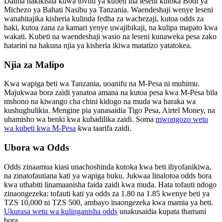
Daima hakikisha kuwa tovuti ya kubeti ina leseni kutoka Bodi ya
Michezo ya Bahati Nasibu ya Tanzania. Waendeshaji wenye leseni
wanahitajika kisheria kulinda fedha za wachezaji, kutoa odds za
haki, kutoa zana za kamari yenye uwajibikaji, na kulipa mapato kwa
wakati. Kubeti na waendeshaji wasio na leseni kunaweka pesa zako
hatarini na hakuna njia ya kisheria ikiwa matatizo yatatokea.
Njia za Malipo
Kwa wapiga beti wa Tanzania, uoanifu na M-Pesa ni muhimu.
Majukwaa bora zaidi yanatoa amana na kutoa pesa kwa M-Pesa bila
mshono na kiwango cha chini kidogo na muda wa haraka wa
kushughulikia. Mengine pia yanasaidia Tigo Pesa, Airtel Money, na
uhamisho wa benki kwa kubadilika zaidi. Soma
mwongozo wetu
wa kubeti kwa M-Pesa
kwa taarifa zaidi.
Ubora wa Odds
Odds zinaamua kiasi unachoshinda kutoka kwa beti iliyofanikiwa,
na zinatofautiana kati ya wapiga buku. Jukwaa linalotoa odds bora
kwa uthabiti linamaanisha faida zaidi kwa muda. Hata tofauti ndogo
zinaongezeka: tofauti kati ya odds za 1.80 na 1.85 kwenye beti ya
TZS 10,000 ni TZS 500, ambayo inaongezeka kwa mamia ya beti.
Ukurasa wetu wa kulinganisha odds
unakusaidia kupata thamani
bora.