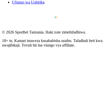
Ufunuo wa Ushirika
©
2026
Sportbet Tanzania.
Haki zote zimehifadhiwa.
18+ tu. Kamari inaweza kusababisha uraibu. Tafadhali beti kwa
uwajibikaji. Tovuti hii ina viungo vya affiliate.